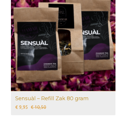
Sensuàl – Refill Zak 80 gram
Oorspronkelijke
Huidige
€
9,95
€
10,50
prijs
prijs
was:
is: