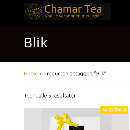
Chamar Tea
Voel je verbonden met jezelf.
Blik
Home
Producten getagged “Blik”
Toont alle 5 resultaten
AANBIEDING!