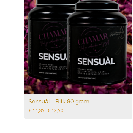
Sensuàl – Blik 80 gram
Oorspronkelijke
Huidige
€
11,85
€
12,50
prijs
prijs
was:
is: