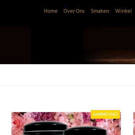
Home
Over Ons
Smaken
Winkel
AANBIEDING!